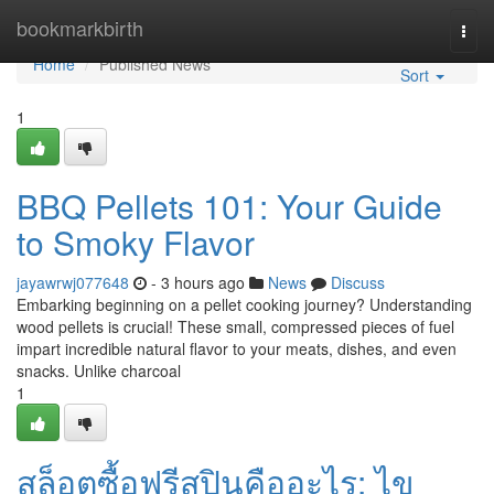
Home
bookmarkbirth
Togg
navi
Home
Published News
Sort
1
BBQ Pellets 101: Your Guide
to Smoky Flavor
jayawrwj077648
- 3 hours ago
News
Discuss
Embarking beginning on a pellet cooking journey? Understanding
wood pellets is crucial! These small, compressed pieces of fuel
impart incredible natural flavor to your meats, dishes, and even
snacks. Unlike charcoal
1
สล็อตซื้อฟรีสปินคืออะไร: ไข