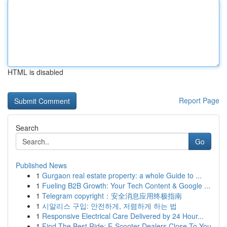
HTML is disabled
Report Page
Search
Go
Published News
1
Gurgaon real estate property: a whole Guide to ...
1
Fueling B2B Growth: Your Tech Content & Google ...
1
Telegram copyright：安全消息应用终极指南
1
시알리스 구입: 안전하게, 저렴하게 하는 법
1
Responsive Electrical Care Delivered by 24 Hour...
1
Find The Best Ride: E-Scooter Dealers Close To You