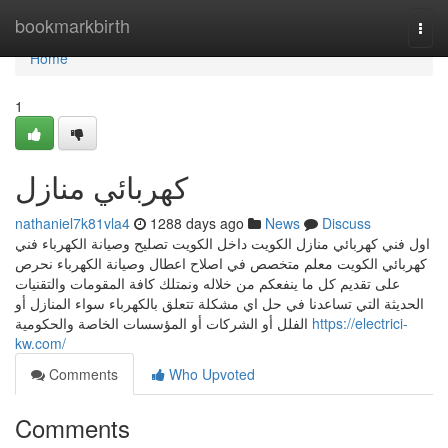
Home
bookmarkbirth
Togg
navi
Home
1
كهربائي منازل
nathaniel7k81vla4
1288 days ago
News
Discuss
اول فني كهربائي منازل الكويت داخل الكويت تصليح وصيانة الكهرباء فني
كهربائي الكويت معلم متخصص في اصلاح اعطال وصيانة الكهرباء نحرص
على تقديم كل ما ينفعكم من خلاله ونمتلك كافة المقومات والتقنيات
الحديثة التي تساعدنا في حل اي مشكلة تتعلق بالكهرباء سواء المنازل أو
الفلل أو الشركات أو المؤسسات الخاصة والحكومية
https://electrici-
kw.com/
Comments
Who Upvoted
Comments