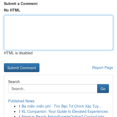
Submit a Comment
No HTML
HTML is disabled
Report Page
Search
Go
Published News
1
Ba miền miễn phí · Tìm Bạc Tơ Chính Xác Tuy...
1
KL Companion: Your Guide to Elevated Experiences
1
Need to Reach AskanExpertsOnline? Contact Info ...