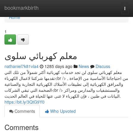
Home
bookmarkbirth
Togg
navi
Home
1
معلم كهربائي سلوى
nathaniel7k81vla4
1285 days ago
News
Discuss
معلم كهربائي سلوى لن تجد خدمات كهربائية أكثر شمولاً من تلك التي
تقدمها شركتنا لاعمال الكهرباء<br /> , من احتياجاتنا الأساسية من الإضاءة
والمرافق الكهربائية إلى تطبيقات الأسلاك الكهربائية التجارية والصناعية
الضخمة التي تبقي الشركات<br /> والمستشفيات والمدارس ومراكز
البيانات في طنين ، فإن الكهرباء لا غنى عنها للحياة في العالم الحديث.
https://bit.ly/3QtG9Y0
Comments
Who Upvoted
Comments