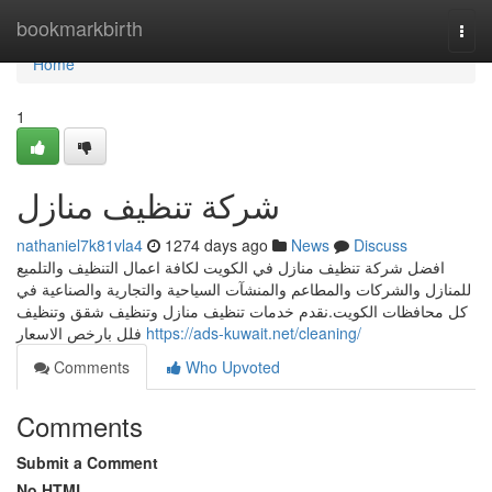
Home
bookmarkbirth
Togg
navi
Home
1
شركة تنظيف منازل
nathaniel7k81vla4
1274 days ago
News
Discuss
افضل شركة تنظيف منازل في الكويت لكافة اعمال التنظيف والتلميع
للمنازل والشركات والمطاعم والمنشآت السياحية والتجارية والصناعية في
كل محافظات الكويت.نقدم خدمات تنظيف منازل وتنظيف شقق وتنظيف
فلل بارخص الاسعار
https://ads-kuwait.net/cleaning/
Comments
Who Upvoted
Comments
Submit a Comment
No HTML