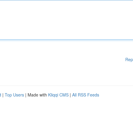
Rep
d
|
Top Users
| Made with
Kliqqi CMS
|
All RSS Feeds