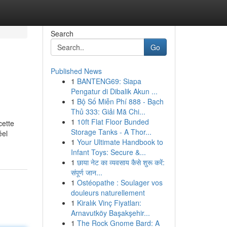
Search
Go
Published News
1
BANTENG69: Siapa
Pengatur di Dibalik Akun ...
1
Bộ Số Miễn Phí 888 - Bạch
Thủ 333: Giải Mã Chi...
1
10ft Flat Floor Bunded
cette
Storage Tanks - A Thor...
éel
1
Your Ultimate Handbook to
Infant Toys: Secure &...
1
छाया नेट का व्यवसाय कैसे शुरू करें:
संपूर्ण जान...
1
Ostéopathe : Soulager vos
douleurs naturellement
1
Kiralık Vinç Fiyatları:
Arnavutköy Başakşehir...
1
The Rock Gnome Bard: A