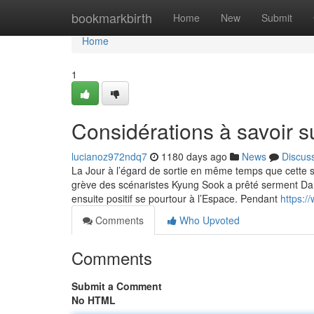
Home
bookmarkbirth
Home
New
Submit
Home
1
Considérations à savoir 
lucianoz972ndq7
1180 days ago
News
Discus
La Jour à l’égard de sortie en même temps que cette s
grève des scénaristes Kyung Sook a prêté serment Da
ensuite positif se pourtour à l’Espace. Pendant
https:/
Comments
Who Upvoted
Comments
Submit a Comment
No HTML