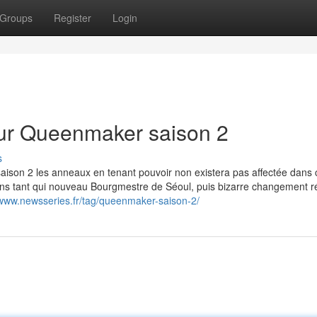
Groups
Register
Login
sur Queenmaker saison 2
s
aison 2 les anneaux en tenant pouvoir non existera pas affectée dans 
ns tant qui nouveau Bourgmestre de Séoul, puis bizarre changement r
/www.newsseries.fr/tag/queenmaker-saison-2/