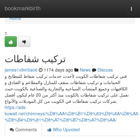
Home
bookmarkbirth
Togg
navi
Home
1
تركيب شفاطات
james1x9m5ao6
1174 days ago
News
Discuss
فني تركيب شفاطات الكويت لأحدث خدمات تركيب شفاط للمطابخ و
الحمامات و تركيب شفاطات سقف للمنازل والمطاعم و الفنادق و
الكافيهات وجميع المنشآت السياحية والتجارية والصناعية بالكويت.حيث
نعمل على تركيب شفاطات بالكويت منذ أكثر من 20 عام لنكون أفضل
شركات تركيب شفاطات في الكويت من كل الموديلات والأنواع,
https://ads-
kuwait.net/chimneys/%D8%AA%D8%B1%D9%83%D9%8A%D8%A8-
%D8%B4%D9%81%D8%A7%D8%B7%D8%A7%D8%AA/
Comments
Who Upvoted