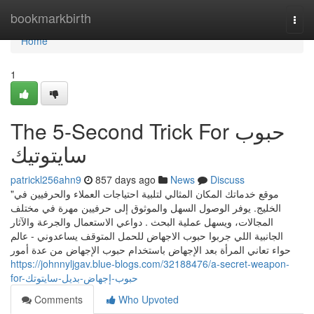
Home
bookmarkbirth
Togg
navi
Home
1
The 5-Second Trick For حبوب
سايتوتيك
patrickl256ahn9
857 days ago
News
Discuss
"موقع خدماتك المكان المثالي لتلبية احتياجات العملاء والحرفيين في
الخليج. يوفر الوصول السهل والموثوق إلى حرفيين مهرة في مختلف
المجالات، ويسهل عملية البحث . دواعي الاستعمال والجرعة والآثار
الجانبية اللي جربوا حبوب الاجهاض للحمل المتوقف يساعدوني - عالم
حواء تعاني المرأة بعد الإجهاض باستخدام حبوب الإجهاض من عدة أمور
https://johnnyljgav.blue-blogs.com/32188476/a-secret-weapon-
for-حبوب-إجهاض-بديل-سايتوتك
Comments
Who Upvoted