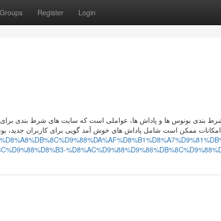
Groups
Register
Login
رط بندی بونوس‌ ها و پاداش‌ ها، عواملی است که سایت‌ های شرط بندی برای
امکانات ممکن است شامل پاداش‌ های خوش‌ آمد گویی برای کاربران جدید، بو
.com/p/1/%D8%A8%DB%8C%D9%88%DA%AF%D8%B1%D8%A7%D9%81%DB
C%D9%88%D8%B3-%D8%AC%D9%88%D9%86%DB%8C%D9%88%