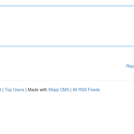
Rep
d
|
Top Users
| Made with
Kliqqi CMS
|
All RSS Feeds