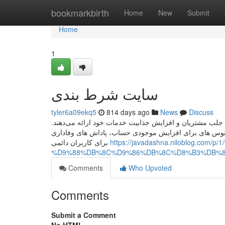
Home
bookmarkbirth
Home
New
Submit
Home
1
سایت شرط بندی
tyler6a09ekq5
814 days ago
News
Discuss
 جلب مشتریان و افزایش جذابیت خدمات خود ارائه می‌دهند
نوس‌ های برای افزایش موجودی حساب، پاداش‌ های وفاداری
برای کاربران دائمی
https://javadashna.niloblog
%D9%88%DB%8C%D9%86%DB%8C%D8%B3%DB%8
Comments
Who Upvoted
Comments
Submit a Comment