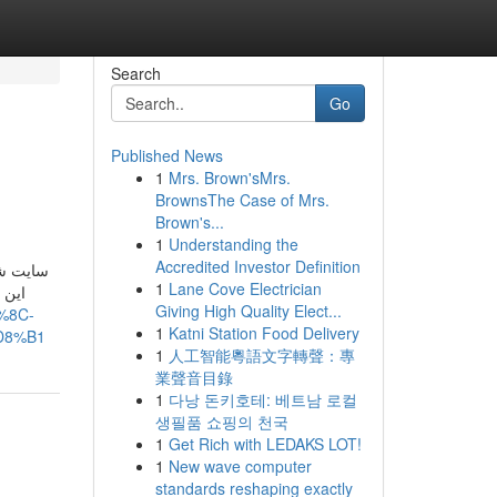
Search
Go
Published News
1
Mrs. Brown'sMrs.
BrownsThe Case of Mrs.
Brown's...
1
Understanding the
Accredited Investor Definition
سایت ش.
1
Lane Cove Electrician
این 
Giving High Quality Elect...
%8C-
1
Katni Station Food Delivery
D8%B1
1
人工智能粵語文字轉聲：專
業聲音目錄
1
다낭 돈키호테: 베트남 로컬
생필품 쇼핑의 천국
1
Get Rich with LEDAKS LOT!
1
New wave computer
standards reshaping exactly