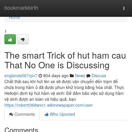
Home
bookmarkbirth
Togg
navi
Home
1
The smart Trick of hut ham cau
That No One is Discussing
englanda567rpn7
804 days ago
News
Discuss
Chất thải sau khi hút lên xe sẽ được vận chuyển đến trạm để
chứa trong hầm ủ đã được phun khử trùng bằng hóa chất. Thực
Helloện định kỳ hút hầm vệ sinh: Để đảm bảo việc sử dụng hầm
vệ sinh được an toàn và hiệu quả, bạn
https://robertt368wxx1.wikinewspaper.com/user
Comments
Who Upvoted
Comments