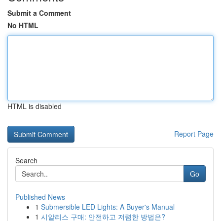
Submit a Comment
No HTML
HTML is disabled
Report Page
Search
Go
Published News
1
Submersible LED Lights: A Buyer's Manual
1
시알리스 구매: 안전하고 저렴한 방법은?