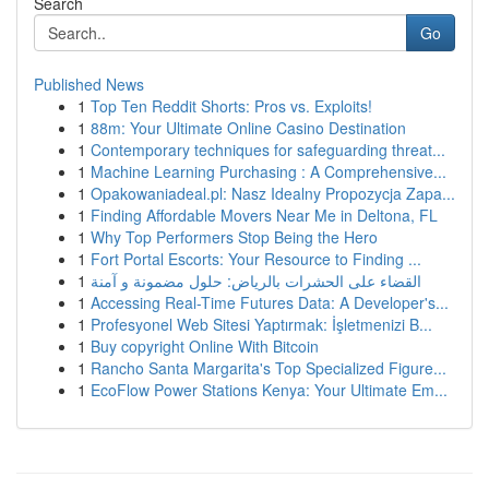
Search
Go
Published News
1
Top Ten Reddit Shorts: Pros vs. Exploits!
1
88m: Your Ultimate Online Casino Destination
1
Contemporary techniques for safeguarding threat...
1
Machine Learning Purchasing : A Comprehensive...
1
Opakowaniadeal.pl: Nasz Idealny Propozycja Zapa...
1
Finding Affordable Movers Near Me in Deltona, FL
1
Why Top Performers Stop Being the Hero
1
Fort Portal Escorts: Your Resource to Finding ...
1
القضاء على الحشرات بالرياض: حلول مضمونة و آمنة
1
Accessing Real-Time Futures Data: A Developer's...
1
Profesyonel Web Sitesi Yaptırmak: İşletmenizi B...
1
Buy copyright Online With Bitcoin
1
Rancho Santa Margarita's Top Specialized Figure...
1
EcoFlow Power Stations Kenya: Your Ultimate Em...