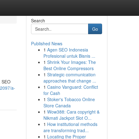
Search
Go
Published News
1
Agen SEO Indonesia
Profesional untuk Bisnis ...
1
Shrink Your Images: The
Best Online Compressors
1
Strategic communication
approaches that change ...
la SEO
1
Casino Vanguard: Conflict
92097/a-
for Cash
1
Stoker's Tobacco Online
Store Canada
1
Wow388: Cara copyright &
Nikmati Jackpot Slot O...
1
How institutional methods
are transforming trad...
1
Locating the Proper