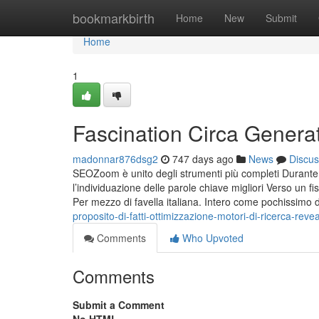
Home
bookmarkbirth
Home
New
Submit
Home
1
Fascination Circa Generat
madonnar876dsg2
747 days ago
News
Discus
SEOZoom è unito degli strumenti più completi Durante l
l’individuazione delle parole chiave migliori Verso un
Per mezzo di favella italiana. Intero come pochissimo de
proposito-di-fatti-ottimizzazione-motori-di-ricerca-reve
Comments
Who Upvoted
Comments
Submit a Comment