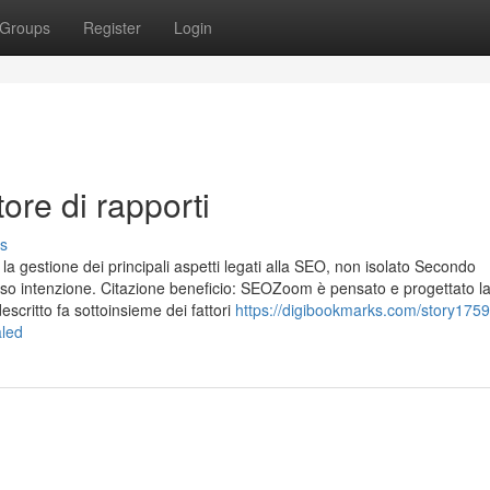
Groups
Register
Login
ore di rapporti
s
a gestione dei principali aspetti legati alla SEO, non isolato Secondo
 fisso intenzione. Citazione beneficio: SEOZoom è pensato e progettato 
scritto fa sottoinsieme dei fattori
https://digibookmarks.com/story175
aled