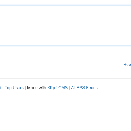
Rep
d
|
Top Users
| Made with
Kliqqi CMS
|
All RSS Feeds