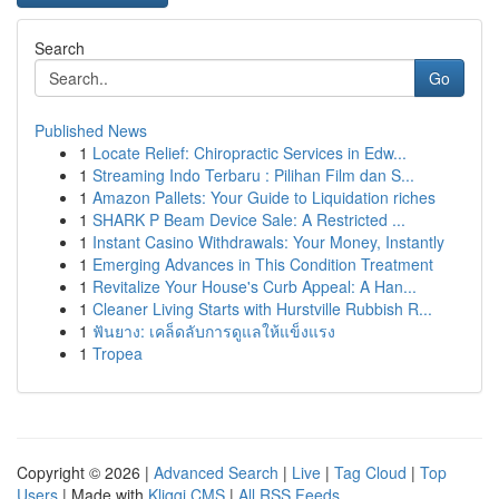
Search
Go
Published News
1
Locate Relief: Chiropractic Services in Edw...
1
Streaming Indo Terbaru : Pilihan Film dan S...
1
Amazon Pallets: Your Guide to Liquidation riches
1
SHARK P Beam Device Sale: A Restricted ...
1
Instant Casino Withdrawals: Your Money, Instantly
1
Emerging Advances in This Condition Treatment
1
Revitalize Your House's Curb Appeal: A Han...
1
Cleaner Living Starts with Hurstville Rubbish R...
1
ฟันยาง: เคล็ดลับการดูแลให้แข็งแรง
1
Tropea
Copyright © 2026 |
Advanced Search
|
Live
|
Tag Cloud
|
Top
Users
| Made with
Kliqqi CMS
|
All RSS Feeds