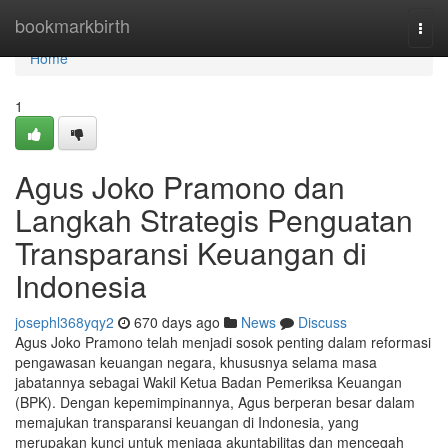
Home
bookmarkbirth
Togg
navi
Home
1
Agus Joko Pramono dan
Langkah Strategis Penguatan
Transparansi Keuangan di
Indonesia
josephl368yqy2
670 days ago
News
Discuss
Agus Joko Pramono telah menjadi sosok penting dalam reformasi
pengawasan keuangan negara, khususnya selama masa
jabatannya sebagai Wakil Ketua Badan Pemeriksa Keuangan
(BPK). Dengan kepemimpinannya, Agus berperan besar dalam
memajukan transparansi keuangan di Indonesia, yang
merupakan kunci untuk menjaga akuntabilitas dan mencegah