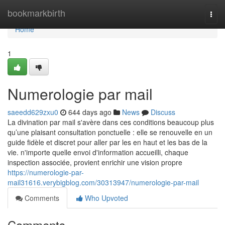
Home
bookmarkbirth
Togg
navi
Home
1
Numerologie par mail
saeedd629zxu0
644 days ago
News
Discuss
La divination par mail s'avère dans ces conditions beaucoup plus
qu’une plaisant consultation ponctuelle : elle se renouvelle en un
guide fidèle et discret pour aller par les en haut et les bas de la
vie. n'importe quelle envoi d'information accueilli, chaque
inspection associée, provient enrichir une vision propre
https://numerologie-par-
mail31616.verybigblog.com/30313947/numerologie-par-mail
Comments
Who Upvoted
Comments