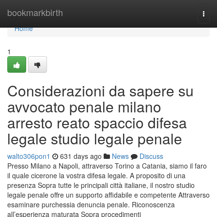
Home
bookmarkbirth
Togg
navi
Home
1
Considerazioni da sapere su
avvocato penale milano
arresto reato spaccio difesa
legale studio legale penale
walto306pon1
631 days ago
News
Discuss
Presso Milano a Napoli, attraverso Torino a Catania, siamo il faro
il quale cicerone la vostra difesa legale. A proposito di una
presenza Sopra tutte le principali città italiane, il nostro studio
legale penale offre un supporto affidabile e competente Attraverso
esaminare purchessia denuncia penale. Riconoscenza
all’esperienza maturata Sopra procedimenti