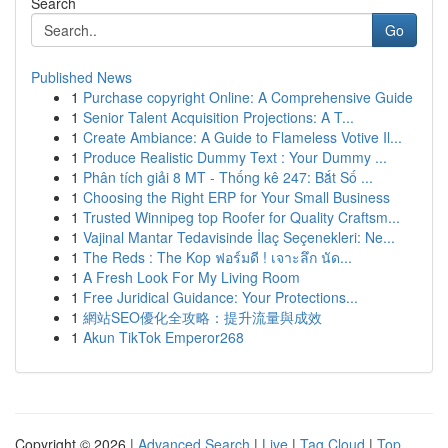
Search
Go
Published News
1
Purchase copyright Online: A Comprehensive Guide
1
Senior Talent Acquisition Projections: A T...
1
Create Ambiance: A Guide to Flameless Votive Il...
1
Produce Realistic Dummy Text : Your Dummy ...
1
Phân tích giải 8 MT - Thống kê 247: Bắt Số ...
1
Choosing the Right ERP for Your Small Business
1
Trusted Winnipeg top Roofer for Quality Craftsm...
1
Vajinal Mantar Tedavisinde İlaç Seçenekleri: Ne...
1
The Reds : The Kop ฟอร์มดี ! เจาะลึก นัด...
1
A Fresh Look For My Living Room
1
Free Juridical Guidance: Your Protections...
1
網站SEO優化全攻略：提升流量與成效
1
Akun TikTok Emperor268
Copyright © 2026 |
Advanced Search
|
Live
|
Tag Cloud
|
Top