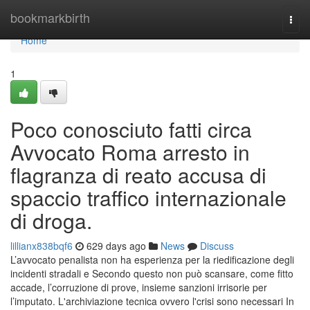
Home
bookmarkbirth
Togg
navi
Home
1
Poco conosciuto fatti circa
Avvocato Roma arresto in
flagranza di reato accusa di
spaccio traffico internazionale
di droga.
lillianx838bqf6
629 days ago
News
Discuss
L’avvocato penalista non ha esperienza per la riedificazione degli
incidenti stradali e Secondo questo non può scansare, come fitto
accade, l’corruzione di prove, insieme sanzioni irrisorie per
l’imputato. L'archiviazione tecnica ovvero l'crisi sono necessari In