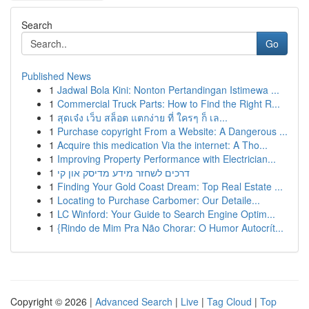
Search
Go
Published News
1
Jadwal Bola Kini: Nonton Pertandingan Istimewa ...
1
Commercial Truck Parts: How to Find the Right R...
1
สุดเจ๋ง เว็บ สล็อต แตกง่าย ที่ ใครๆ ก็ เล...
1
Purchase copyright From a Website: A Dangerous ...
1
Acquire this medication Via the internet: A Tho...
1
Improving Property Performance with Electrician...
1
דרכים לשחזר מידע מדיסק און קי
1
Finding Your Gold Coast Dream: Top Real Estate ...
1
Locating to Purchase Carbomer: Our Detaile...
1
LC Winford: Your Guide to Search Engine Optim...
1
{Rindo de Mim Pra Não Chorar: O Humor Autocrít...
Copyright © 2026 |
Advanced Search
|
Live
|
Tag Cloud
|
Top