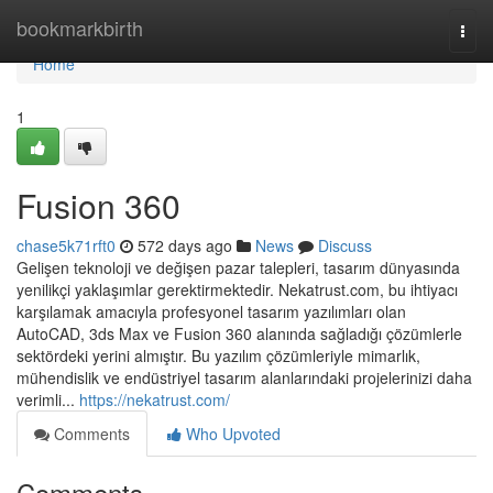
Home
bookmarkbirth
Togg
navi
Home
1
Fusion 360
chase5k71rft0
572 days ago
News
Discuss
Gelişen teknoloji ve değişen pazar talepleri, tasarım dünyasında
yenilikçi yaklaşımlar gerektirmektedir. Nekatrust.com, bu ihtiyacı
karşılamak amacıyla profesyonel tasarım yazılımları olan
AutoCAD, 3ds Max ve Fusion 360 alanında sağladığı çözümlerle
sektördeki yerini almıştır. Bu yazılım çözümleriyle mimarlık,
mühendislik ve endüstriyel tasarım alanlarındaki projelerinizi daha
verimli...
https://nekatrust.com/
Comments
Who Upvoted
Comments