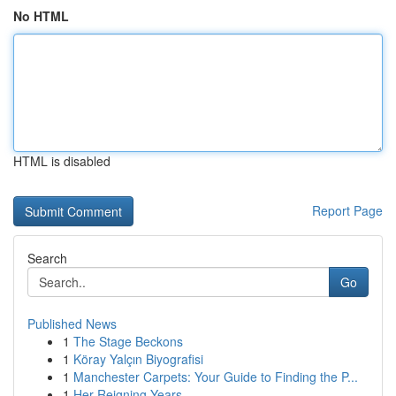
No HTML
HTML is disabled
Report Page
Search
Go
Published News
1
The Stage Beckons
1
Köray Yalçın Biyografisi
1
Manchester Carpets: Your Guide to Finding the P...
1
Her Reigning Years