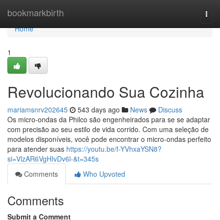
Home
bookmarkbirth
Togg
navi
Home
1
Revolucionando Sua Cozinha
mariamsnrv202645
543 days ago
News
Discuss
Os micro-ondas da Philco são engenheirados para se se adaptar
com precisão ao seu estilo de vida corrido. Com uma seleção de
modelos disponíveis, você pode encontrar o micro-ondas perfeito
para atender suas
https://youtu.be/f-YVhxaYSN8?
si=VlzAR6VgHIvDv6l-&t=345s
Comments
Who Upvoted
Comments
Submit a Comment