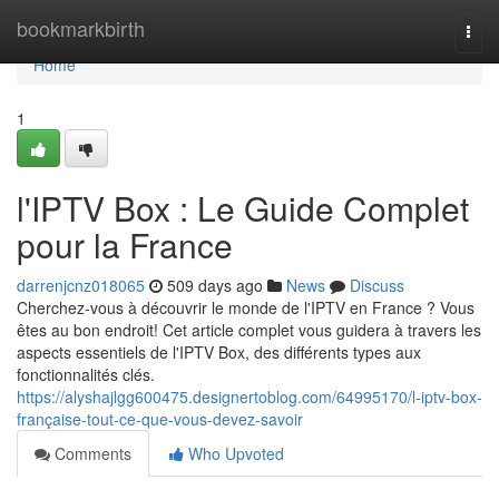
Home
bookmarkbirth
Togg
navi
Home
1
l'IPTV Box : Le Guide Complet
pour la France
darrenjcnz018065
509 days ago
News
Discuss
Cherchez-vous à découvrir le monde de l'IPTV en France ? Vous
êtes au bon endroit! Cet article complet vous guidera à travers les
aspects essentiels de l'IPTV Box, des différents types aux
fonctionnalités clés.
https://alyshajlgg600475.designertoblog.com/64995170/l-iptv-box-
française-tout-ce-que-vous-devez-savoir
Comments
Who Upvoted