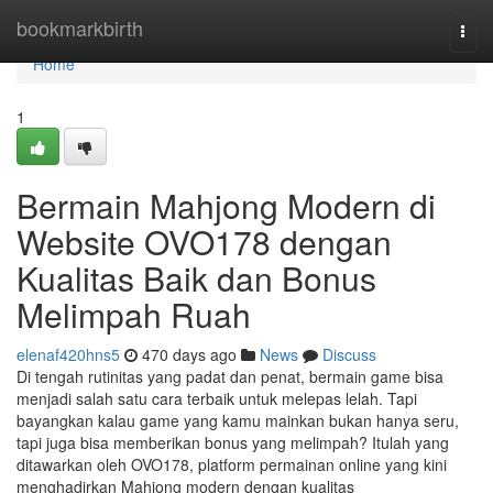
Home
bookmarkbirth
Togg
navi
Home
1
Bermain Mahjong Modern di
Website OVO178 dengan
Kualitas Baik dan Bonus
Melimpah Ruah
elenaf420hns5
470 days ago
News
Discuss
Di tengah rutinitas yang padat dan penat, bermain game bisa
menjadi salah satu cara terbaik untuk melepas lelah. Tapi
bayangkan kalau game yang kamu mainkan bukan hanya seru,
tapi juga bisa memberikan bonus yang melimpah? Itulah yang
ditawarkan oleh OVO178, platform permainan online yang kini
menghadirkan Mahjong modern dengan kualitas