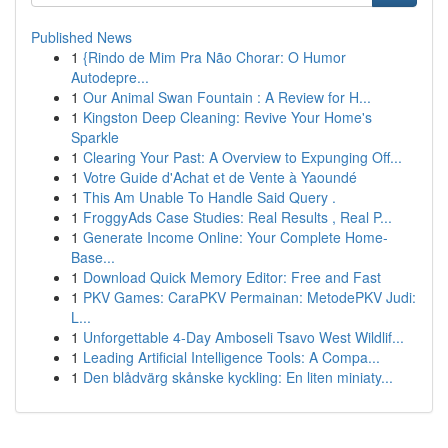
Published News
1
{Rindo de Mim Pra Não Chorar: O Humor
Autodepre...
1
Our Animal Swan Fountain : A Review for H...
1
Kingston Deep Cleaning: Revive Your Home's
Sparkle
1
Clearing Your Past: A Overview to Expunging Off...
1
Votre Guide d'Achat et de Vente à Yaoundé
1
This Am Unable To Handle Said Query .
1
FroggyAds Case Studies: Real Results , Real P...
1
Generate Income Online: Your Complete Home-
Base...
1
Download Quick Memory Editor: Free and Fast
1
PKV Games: CaraPKV Permainan: MetodePKV Judi:
L...
1
Unforgettable 4-Day Amboseli Tsavo West Wildlif...
1
Leading Artificial Intelligence Tools: A Compa...
1
Den blådvärg skånske kyckling: En liten miniaty...