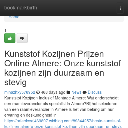
Home
bookmarkbirth
Togg
navi
Home
1
Kunststof Kozijnen Prijzen
Online Almere: Onze kunststof
kozijnen zijn duurzaam en
stevig
minazhxy576952
468 days ago
News
Discuss
Kunststof Kozijnen Inclusief Montage Almere: Wat onderscheidt
een raamleverancier als specialist in Almere?Bij het selecteren
van een raamleverancier in Almere is het van belang om hun
ervaring en deskundigheid in
https://rafaelceaj469807.widblog.com/89344257/beste-kunststof-
kozijnen-almere-onze-kunststof-kozijnen-zijn-duurzaam-en-stevig