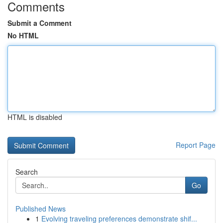
Comments
Submit a Comment
No HTML
HTML is disabled
Report Page
Search
Go
Published News
1
Evolving traveling preferences demonstrate shif...