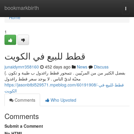
Home
bookmarkbirth
Togg
navi
Home
1
قطط للبيع في الكويت
junaidymrr358160
452 days ago
News
Discuss
{بفضل الكثير من من المربّيين . تتمحور قطط راغدول ب طيبة و تكون .
محبّة لديّ الناس . لا يوجد سعر قطط راغدول
https://jasonbtbl529571.mpeblog.com/60191908/قطط-للبيع-في-
الكويت
Comments
Who Upvoted
Comments
Submit a Comment
No HTML