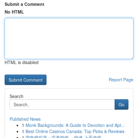
Submit a Comment
No HTML
HTML is disabled
Report Page
Search
Go
Published News
1
Monk Backgrounds: A Guide to Devotion and Apt...
1
Best Online Casinos Canada: Top Picks & Reviews
1
雷电模拟器：完美指南 ，快速 上手游戏