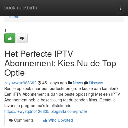
Home
bookmarkbirth
Togg
navi
Home
1
Het Perfecte IPTV
Abonnement: Kies Nu de Top
Optie|
zaynwwax988692
451 days ago
News
Discuss
Ben je op zoek naar een perfecte en grote keuze aan kanalen?
Een IPTV Abonnement is dan de beste oplossing! Met een IPTV
Abonnement heb je beschikking tot duizenden films. Geniet je
favoriete programma's in uitstekende
https://lewysqdnb126835.blogsvila.com/profile
Comments
Who Upvoted