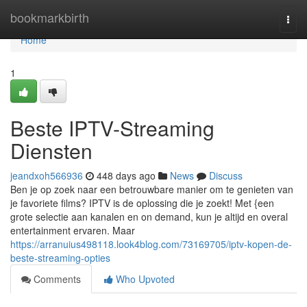
Home
bookmarkbirth
Togg
navi
Home
1
Beste IPTV-Streaming
Diensten
jeandxoh566936
448 days ago
News
Discuss
Ben je op zoek naar een betrouwbare manier om te genieten van
je favoriete films? IPTV is de oplossing die je zoekt! Met {een
grote selectie aan kanalen en on demand, kun je altijd en overal
entertainment ervaren. Maar
https://arranuius498118.look4blog.com/73169705/iptv-kopen-de-
beste-streaming-opties
Comments
Who Upvoted