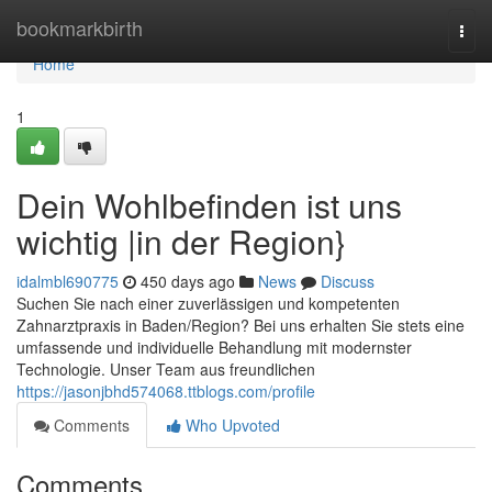
Home
bookmarkbirth
Togg
navi
Home
1
Dein Wohlbefinden ist uns
wichtig |in der Region}
idalmbl690775
450 days ago
News
Discuss
Suchen Sie nach einer zuverlässigen und kompetenten
Zahnarztpraxis in Baden/Region? Bei uns erhalten Sie stets eine
umfassende und individuelle Behandlung mit modernster
Technologie. Unser Team aus freundlichen
https://jasonjbhd574068.ttblogs.com/profile
Comments
Who Upvoted
Comments