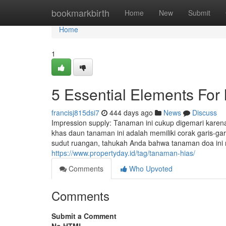
Home
bookmarkbirth
Home
New
Submit
Home
1
5 Essential Elements For
francisj815dsi7
444 days ago
News
Discuss
Impression supply: Tanaman ini cukup digemari karen
khas daun tanaman ini adalah memiliki corak garis-ga
sudut ruangan, tahukah Anda bahwa tanaman doa i
https://www.propertyday.id/tag/tanaman-hias/
Comments
Who Upvoted
Comments
Submit a Comment