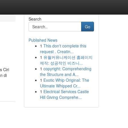
Search
Go
Published News
1
This don't complete this
request . Creatin...
1
유월커뮤니케이션 홈페이지
제작: 성공적인 비즈니...
1
copyright: Comprehending
 Ciri
the Structure and A...
n di
1
Exotic Whip Original: The
Ultimate Whipped Cr...
1
Electrical Services Castle
Hill Giving Comprehe...