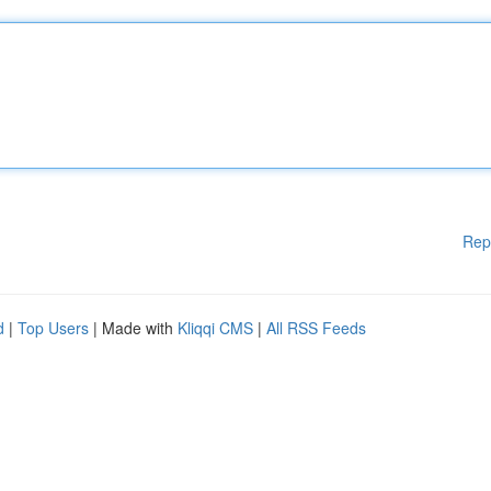
Rep
d
|
Top Users
| Made with
Kliqqi CMS
|
All RSS Feeds