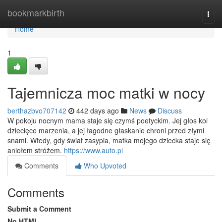
Home
bookmarkbirth
Togg
navi
Home
1
Tajemnicza moc matki w nocy
berthazbvo707142
442 days ago
News
Discuss
W pokoju nocnym mama staje się czymś poetyckim. Jej głos koi
dziecięce marzenia, a jej łagodne głaskanie chroni przed złymi
snami. Wtedy, gdy świat zasypia, matka mojego dziecka staje się
aniołem stróżem.
https://www.auto.pl
Comments
Who Upvoted
Comments
Submit a Comment
No HTML