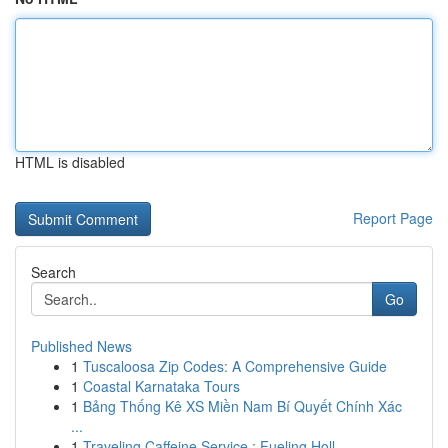
HTML is disabled
Report Page
Search
Go
Published News
1
Tuscaloosa Zip Codes: A Comprehensive Guide
1
Coastal Karnataka Tours
1
Bảng Thống Kê XS Miền Nam Bí Quyết Chính Xác
...
1
Traveling Caffeine Service : Fueling Holl...