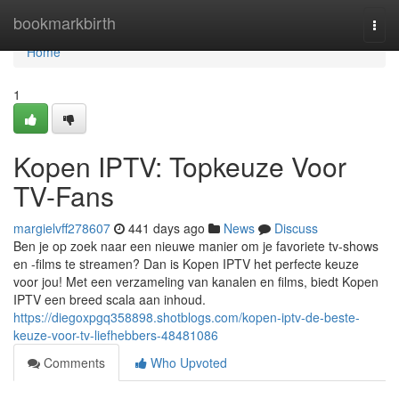
Home
bookmarkbirth
Togg
navi
Home
1
Kopen IPTV: Topkeuze Voor
TV-Fans
margielvff278607
441 days ago
News
Discuss
Ben je op zoek naar een nieuwe manier om je favoriete tv-shows
en -films te streamen? Dan is Kopen IPTV het perfecte keuze
voor jou! Met een verzameling van kanalen en films, biedt Kopen
IPTV een breed scala aan inhoud.
https://diegoxpgq358898.shotblogs.com/kopen-iptv-de-beste-
keuze-voor-tv-liefhebbers-48481086
Comments
Who Upvoted