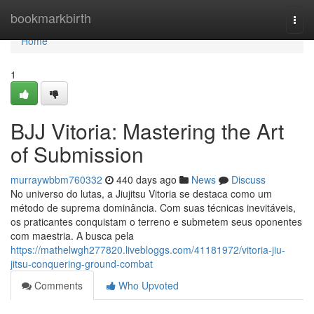
Home
bookmarkbirth
Togg
navi
Home
1
BJJ Vitoria: Mastering the Art
of Submission
murraywbbm760332
440 days ago
News
Discuss
No universo do lutas, a Jiujitsu Vitoria se destaca como um
método de suprema dominância. Com suas técnicas inevitáveis,
os praticantes conquistam o terreno e submetem seus oponentes
com maestria. A busca pela
https://mathelwgh277820.livebloggs.com/41181972/vitoria-jiu-
jitsu-conquering-ground-combat
Comments
Who Upvoted