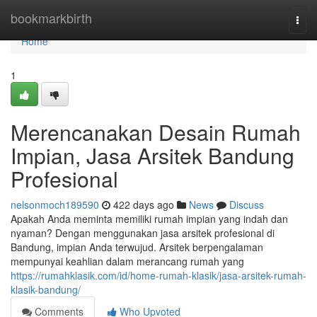
Home
bookmarkbirth
Togg
navi
Home
1
Merencanakan Desain Rumah
Impian, Jasa Arsitek Bandung
Profesional
nelsonmoch189590
422 days ago
News
Discuss
Apakah Anda meminta memiliki rumah impian yang indah dan
nyaman? Dengan menggunakan jasa arsitek profesional di
Bandung, impian Anda terwujud. Arsitek berpengalaman
mempunyai keahlian dalam merancang rumah yang
https://rumahklasik.com/id/home-rumah-klasik/jasa-arsitek-rumah-
klasik-bandung/
Comments
Who Upvoted