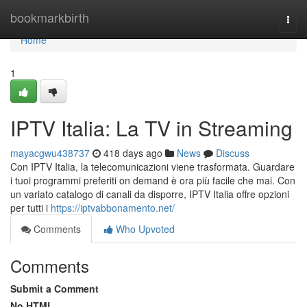
Home
bookmarkbirth
Togg
navi
Home
1
IPTV Italia: La TV in Streaming
mayacgwu438737
418 days ago
News
Discuss
Con IPTV Italia, la telecomunicazioni viene trasformata. Guardare
i tuoi programmi preferiti on demand è ora più facile che mai. Con
un variato catalogo di canali da disporre, IPTV Italia offre opzioni
per tutti i
https://iptvabbonamento.net/
Comments
Who Upvoted
Comments
Submit a Comment
No HTML