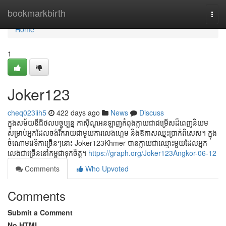
Home
bookmarkbirth
Togg
navi
Home
1
Joker123
cheq023iih5
422 days ago
News
Discuss
ក្នុងសម័យឌីជីថលបច្ចុប្បន្ន កាស៊ីណូអនឡាញកំពុងក្លាយជាជម្រើសដ៏ពេញនិយម
សម្រាប់អ្នកដែលចង់រីករាយជាមួយការលេងហ្គេម និងឱកាសឈ្នះប្រាក់ពិសេស។ ក្នុង
ចំណោមវេទិកាច្រើនៗនោះ Joker123Khmer បានក្លាយជាឈ្មោះមួយដែលអ្នក
លេងជាច្រើននៅកម្ពុជាទុកចិត្ត។
https://graph.org/Joker123Angkor-06-12
Comments
Who Upvoted
Comments
Submit a Comment
No HTML