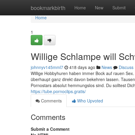
Home
bookmarkbirth
Home
New
Submit
Home
1
Willige Schlampe will Sc
johnnyv145mml7
418 days ago
News
Discuss
Willige Hobbyhuren haben immer Bock auf rauen Sex. J
überhaupt ganz direkt davon bekehren lassen. Tausen
Pornostars absolut hemmungslos sind. Du solltest Dich 
https://tube.pornoclips.gratis/
Comments
Who Upvoted
Comments
Submit a Comment