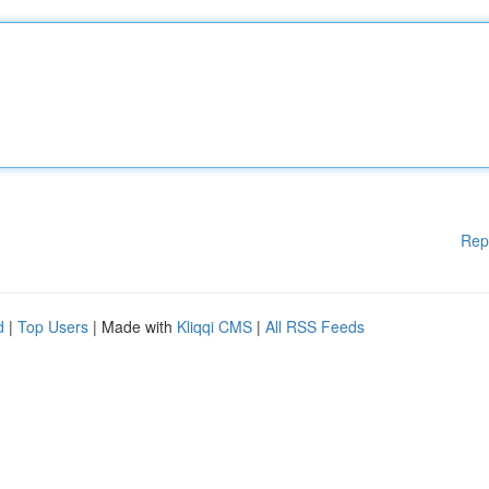
Rep
d
|
Top Users
| Made with
Kliqqi CMS
|
All RSS Feeds