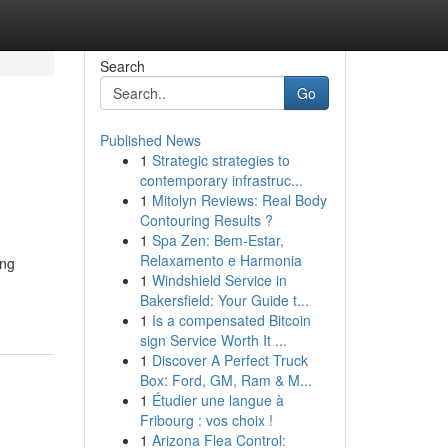
Search
Go
Published News
1
Strategic strategies to
contemporary infrastruc...
1
Mitolyn Reviews: Real Body
Contouring Results ?
1
Spa Zen: Bem-Estar,
Relaxamento e Harmonia
ing
1
Windshield Service in
Bakersfield: Your Guide t...
1
Is a compensated Bitcoin
sign Service Worth It ...
1
Discover A Perfect Truck
Box: Ford, GM, Ram & M...
1
Étudier une langue à
Fribourg : vos choix !
1
Arizona Flea Control: