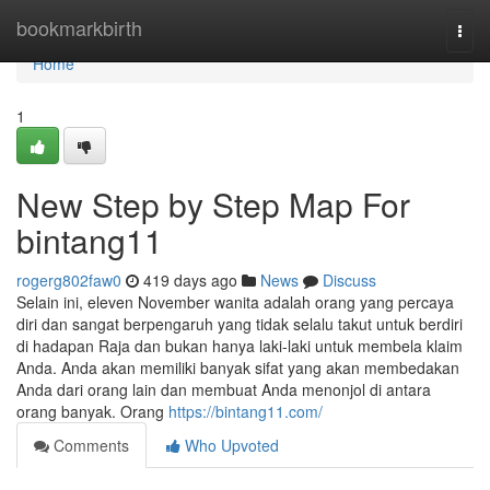
Home
bookmarkbirth
Togg
navi
Home
1
New Step by Step Map For
bintang11
rogerg802faw0
419 days ago
News
Discuss
Selain ini, eleven November wanita adalah orang yang percaya
diri dan sangat berpengaruh yang tidak selalu takut untuk berdiri
di hadapan Raja dan bukan hanya laki-laki untuk membela klaim
Anda. Anda akan memiliki banyak sifat yang akan membedakan
Anda dari orang lain dan membuat Anda menonjol di antara
orang banyak. Orang
https://bintang11.com/
Comments
Who Upvoted