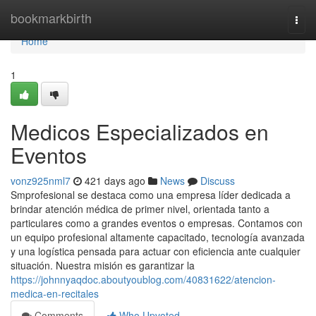
Home
bookmarkbirth
Togg
navi
Home
1
Medicos Especializados en
Eventos
vonz925nml7
421 days ago
News
Discuss
Smprofesional se destaca como una empresa líder dedicada a
brindar atención médica de primer nivel, orientada tanto a
particulares como a grandes eventos o empresas. Contamos con
un equipo profesional altamente capacitado, tecnología avanzada
y una logística pensada para actuar con eficiencia ante cualquier
situación. Nuestra misión es garantizar la
https://johnnyaqdoc.aboutyoublog.com/40831622/atencion-
medica-en-recitales
Comments
Who Upvoted