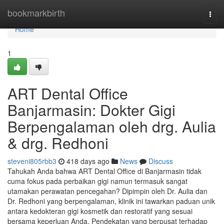
Home
bookmarkbirth
Togg
navi
Home
1
ART Dental Office
Banjarmasin: Dokter Gigi
Berpengalaman oleh drg. Aulia
& drg. Redhoni
steveni805rbb3
418 days ago
News
Discuss
Tahukah Anda bahwa ART Dental Office di Banjarmasin tidak
cuma fokus pada perbaikan gigi namun termasuk sangat
utamakan perawatan pencegahan? Dipimpin oleh Dr. Aulia dan
Dr. Redhoni yang berpengalaman, klinik ini tawarkan paduan unik
antara kedokteran gigi kosmetik dan restoratif yang sesuai
bersama keperluan Anda. Pendekatan yang berpusat terhadap