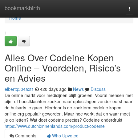
Home
bookmarkbirth
Togg
navi
Home
1
Alles Over Codeine Kopen
Online – Voordelen, Risico’s
en Advies
elbertq504axt1
420 days ago
News
Discuss
De online markt voor medicijnen blijft groeien. Vooral mensen met
pijn- of hoestklachten zoeken naar oplossingen zonder eerst naar
de huisarts te gaan. Hierdoor is de zoekterm codeine kopen
online erg populair geworden. Maar hoe werkt dat en waar moet
je op letten? Wat doet codeïne precies? Codeïne onderdrukt
https://www.dutchbinnenlands.com/product/codeine
Comments
Who Upvoted