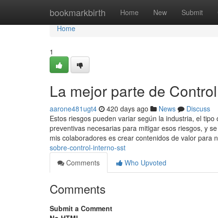
Home
bookmarkbirth
Home
New
Submit
Home
1
La mejor parte de Control
aarone481ugt4
420 days ago
News
Discuss
Estos riesgos pueden variar según la industria, el tipo 
preventivas necesarias para mitigar esos riesgos, y s
mis colaboradores es crear contenidos de valor para 
sobre-control-interno-sst
Comments
Who Upvoted
Comments
Submit a Comment