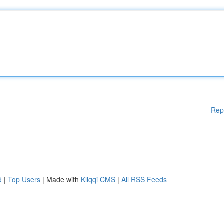
Rep
d
|
Top Users
| Made with
Kliqqi CMS
|
All RSS Feeds