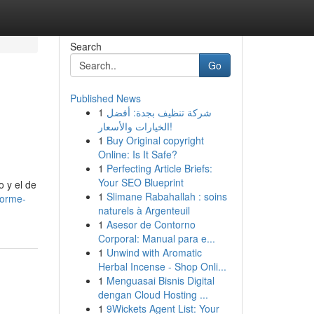
Search
Go
Published News
1
شركة تنظيف بجدة: أفضل
الخيارات والأسعار!
1
Buy Original copyright
Online: Is It Safe?
1
Perfecting Article Briefs:
Your SEO Blueprint
o y el de
1
Slimane Rabahallah : soins
forme-
naturels à Argenteuil
1
Asesor de Contorno
Corporal: Manual para e...
1
Unwind with Aromatic
Herbal Incense - Shop Onli...
1
Menguasai Bisnis Digital
dengan Cloud Hosting ...
1
9Wickets Agent List: Your