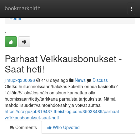
Home
bookmarkbirth
Togg
navi
Home
1
Parhaat Veikkausbonukset -
Saat heti!
jimupxq330096
416 days ago
News
Discuss
Oletko hullu/innoissaan/halukas kokeilla onnea kasinolla?
Tällöin/Silloin/Jos näin on sinun kannattaa olla
huomissaan/tietty/tarkkana parhaista tarjouksista. Nämä
mahdollisuudet/vaihtoehdot/sählyjä voivat auttaa
https://craigezpb619437.theisblog.com/35038489/parhaat-
veikkausbonukset-saat-heti
Comments
Who Upvoted