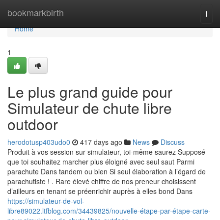
Home
bookmarkbirth
Togg
navi
Home
1
Le plus grand guide pour
Simulateur de chute libre
outdoor
herodotusp403udo0
417 days ago
News
Discuss
Produit à vos session sur simulateur, toi-même saurez Supposé
que toi souhaitez marcher plus éloigné avec seul saut Parmi
parachute Dans tandem ou bien Si seul élaboration à l’égard de
parachutiste ! . Rare élevé chiffre de nos preneur choisissent
d’ailleurs en tenant se préenrichir auprès à elles bond Dans
https://simulateur-de-vol-
libre89022.ltfblog.com/34439825/nouvelle-étape-par-étape-carte-