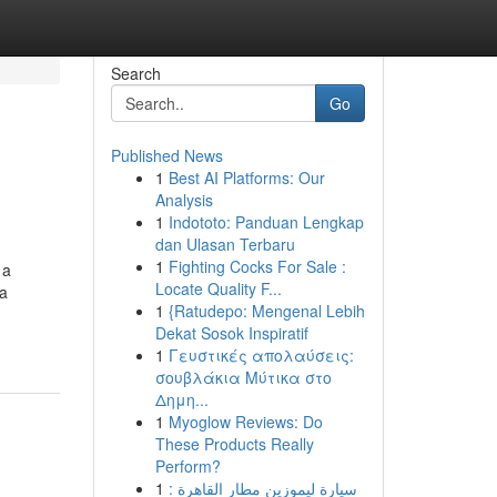
Search
Go
Published News
1
Best AI Platforms: Our
Analysis
1
Indototo: Panduan Lengkap
dan Ulasan Terbaru
1
Fighting Cocks For Sale :
 a
Locate Quality F...
ca
1
{Ratudepo: Mengenal Lebih
Dekat Sosok Inspiratif
1
Γευστικές απολαύσεις:
σουβλάκια Μύτικα στο
Δημη...
1
Myoglow Reviews: Do
These Products Really
Perform?
1
سيارة ليموزين مطار القاهرة :