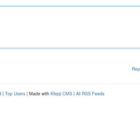
Rep
d
|
Top Users
| Made with
Kliqqi CMS
|
All RSS Feeds