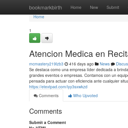
Home
bookmarkbirth
Home
New
Submit
Home
1
Atencion Medica en Recit
mcmastery219lzb3
416 days ago
News
Discus
Se destaca como una empresa líder dedicada a brindar
grandes eventos o empresas. Contamos con un equipo 
pensada para actuar con eficiencia ante cualquier situ
https://etextpad.com/iyy3sxwkzd
Comments
Who Upvoted
Comments
Submit a Comment