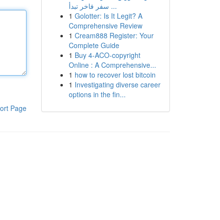
سفر فاخر تبدأ ...
1
Golotter: Is It Legit? A
Comprehensive Review
1
Cream888 Register: Your
Complete Guide
1
Buy 4-ACO-copyright
Online : A Comprehensive...
1
how to recover lost bitcoin
1
Investigating diverse career
options in the fin...
ort Page