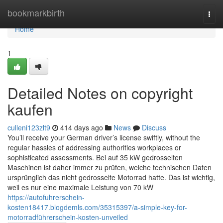
Home
bookmarkbirth
Togg
navi
Home
1
Detailed Notes on copyright
kaufen
culleni123zlt9
414 days ago
News
Discuss
You’ll receive your German driver’s license swiftly, without the
regular hassles of addressing authorities workplaces or
sophisticated assessments. Bei auf 35 kW gedrosselten
Maschinen ist daher immer zu prüfen, welche technischen Daten
ursprünglich das nicht gedrosselte Motorrad hatte. Das ist wichtig,
weil es nur eine maximale Leistung von 70 kW
https://autofuhrerschein-
kosten18417.blogdemls.com/35315397/a-simple-key-for-
motorradführerschein-kosten-unveiled