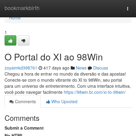
Home
bookmarkbirth
Togg
navi
Home
1
O Portal do XI ao 98Win
zoyaimkd398761
417 days ago
News
Discuss
Chegou a hora de entrar no mundo da diversão e das apostas!
Conecte-se com o mundo vibrante do XI to 98Win, seu portal
para um universo de entretenimento. Com uma interface intuitiva,
você pode navegar facilmente
https://98win.br.com/xi-to-98win/
Comments
Who Upvoted
Comments
Submit a Comment
No HTML