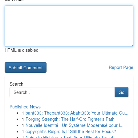
HTML is disabled
Report Page
Search
Go
Published News
1
baht333: Thebaht333: Abaht333: Your Ultimate Gu...
1
Forging Strength: The Half-Orc Fighter's Path
1
Nouvelle Identité : Un Système Modernisé pour l...
1
copyright's Reign: Is It Still the Best for Focus?
1
Noida to Rishikesh Taxi: Your Ultimate Travel ...