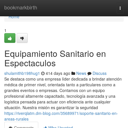
Home
bookmarkbirth
Togg
navi
Home
1
Equipamiento Sanitario en
Espectaculos
shulamithb198hug1
414 days ago
News
Discuss
Se destaca como una empresa líder dedicada a brindar atención
médica de primer nivel, orientada tanto a particulares como a
grandes eventos o empresas. Contamos con un equipo
profesional altamente capacitado, tecnología avanzada y una
logística pensada para actuar con eficiencia ante cualquier
situación. Nuestra misión es garantizar la seguridad
https://riverqlatm.dm-blog.com/35689971/soporte-sanitario-en-
areas-rurales
Comments
Who Upvoted