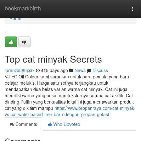
Home
bookmarkbirth
Togg
navi
Home
1
Top cat minyak Secrets
lorenzx580xsi7
415 days ago
News
Discuss
V-TEC Oil Colour kami sarankan untuk para pemula yang baru
belajar melukis. Harga satu setnya terjangkau untuk
mendapatkan dua belas varian warna cat minyak. Cat ini juga
memiliki warna yang pekat dan teksturnya serupa cat akrilik. Cat
dinding Puffin yang berkualitas lokal ini juga menawarkan produk
cat yang diklaim mampu
https://www.propanraya.com/cat-minyak-
vs-cat-water-based-tren-baru-dengan-propan-gofast
Comments
Who Upvoted
Comments