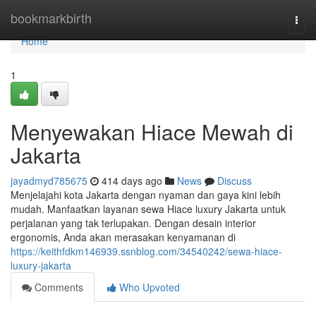
Home
bookmarkbirth
Togg
navi
Home
1
Menyewakan Hiace Mewah di
Jakarta
jayadmyd785675
414 days ago
News
Discuss
Menjelajahi kota Jakarta dengan nyaman dan gaya kini lebih
mudah. Manfaatkan layanan sewa Hiace luxury Jakarta untuk
perjalanan yang tak terlupakan. Dengan desain interior
ergonomis, Anda akan merasakan kenyamanan di
https://keithfdkm146939.ssnblog.com/34540242/sewa-hiace-
luxury-jakarta
Comments
Who Upvoted