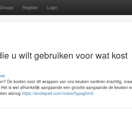
Groups
Register
Login
ie u wilt gebruiken voor wat kost
uss
n? De kosten voor dit wrappen van ons keuken variëren krachtig, maa
. Het is wel afhankelijk aangaande een grootte aangaande de keuken e
asten alsnog
https://anotepad.com/notes/5ypsghm5