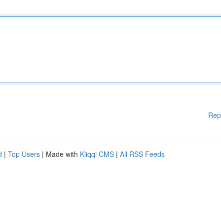
Rep
d
|
Top Users
| Made with
Kliqqi CMS
|
All RSS Feeds