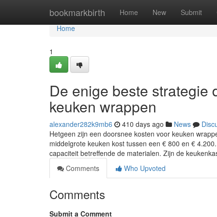
Home
bookmarkbirth
Home
New
Submit
Home
1
De enige beste strategie d
keuken wrappen
alexander282k9mb6
410 days ago
News
Disc
Hetgeen zijn een doorsnee kosten voor keuken wrappe
middelgrote keuken kost tussen een € 800 en € 4.200
capaciteit betreffende de materialen. Zijn de keukenk
Comments
Who Upvoted
Comments
Submit a Comment