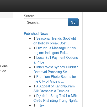
Search
Go
Published News
1
Seasonal Trends Spotlight
on holiday break Cost...
1
Luxurious Massage in this
region: Indulgent Rel...
1
Local Bail Payment Options
& Price
r ons
1
Inner West Sydney Rubbish
n de
Removal Providing Str...
1
Premium Photo Booths for
the City of Angels ...
1
A Appeal of Kanchipuram
Silk Dresses: A Timeles...
1
Dự đoán Song Thủ Lô MB:
Chiêu Khả năng Trúng Nghỉa
1
```text