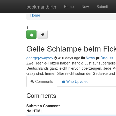
Home
bookmarkbirth
Home
New
Submit
Home
1
Geile Schlampe beim Fic
georgej254qxv5
410 days ago
News
Discuss
Zwei Teenie-Fotzen haben ständig Lust auf supergeiles
Deutschlands ganz leicht hiervon überzeugen. Jede Me
crazy sind. Immer öfter reicht schon der Gedanke un
Comments
Who Upvoted
Comments
Submit a Comment
No HTML