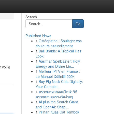
Search
Go
Published News
1
Ostéopathe : Soulager vos
douleurs naturellement
1
Bali Braids: A Tropical Hair
Look
1
Aasimar Spellcaster: Holy
Energy and Divine Lin...
 völlig
1
Meilleur IPTV en France :
Le Manuel Définitif 2024
1
Buy Pig Neck Cuts Digitally:
Your Complet...
1
ตรวจผลหวยออนไลน์: วิธี
ตรวจสอบผลรางวัลง่ายๆ
1
AI plus the Search Giant
and OpenAI: Shapi...
1
Pilihan Kuas Cat Tembok