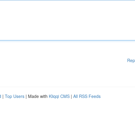
Rep
d
|
Top Users
| Made with
Kliqqi CMS
|
All RSS Feeds