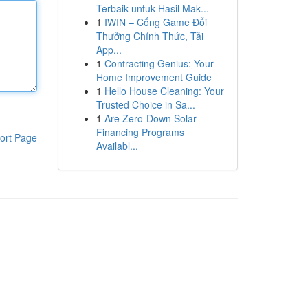
Terbaik untuk Hasil Mak...
1
IWIN – Cổng Game Đổi
Thưởng Chính Thức, Tải
App...
1
Contracting Genius: Your
Home Improvement Guide
1
Hello House Cleaning: Your
Trusted Choice in Sa...
1
Are Zero-Down Solar
Financing Programs
ort Page
Availabl...