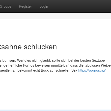
Groups
Register
Login
ksahne schlucken
 bumsen. Wer dies nicht glaubt, sollte sich bei der besten Sextube
nge herrliche Pornos beweisen unmittelbar, dass die tabulosen Weiber
d gentleman bekommt echt Bock auf schnellen Sex
https://pornos.nu/